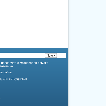
 перепечатке материалов ссылка
зательна
та сайта
д для сотрудников
.