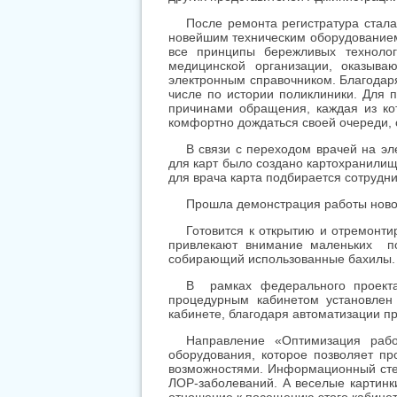
После ремонта регистратура стал
новейшим техническим оборудованием
все принципы бережливых техноло
медицинской организации, оказыв
электронным справочником. Благодаря
числе по истории поликлиники. Для 
причинами обращения, каждая из ко
комфортно дождаться своей очереди, 
В связи с переходом врачей на эл
для карт было создано картохранилищ
для врача карта подбирается сотрудн
Прошла демонстрация работы новог
Готовится к открытию и отремонт
привлекают внимание маленьких по
собирающий использованные бахилы.
В рамках федерального проект
процедурным кабинетом установлен 
кабинете, благодаря автоматизации п
Направление «Оптимизация рабо
оборудования, которое позволяет п
возможностями. Информационный стен
ЛОР-заболеваний. А веселые картинк