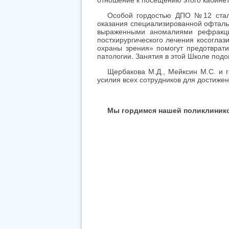
отношение к посещению этого кабинет
Особой гордостью ДПО №12 стало
оказания специализированной офталь
выраженными аномалиями рефракции
постхирургического лечения косогла
охраны зрения» помогут предотврат
патологии. Занятия в этой Школе под
Щербакова М.Д., Мейксин М.С. и
усилия всех сотрудников для достижен
Мы гордимся нашей поликлиникой