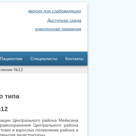
версия для слабовидящих
Доступная среда
электронная приемная
Пациентам
Специалисты
Контакты
делении №12
о типа
№12
рации Центрального района Мейксина
дравоохранения Центрального района
тских и взрослых поликлиник района и
ткрытая регистратура».