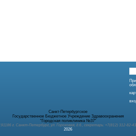
При
обя
кар
вхо
Санкт-Петербургское
Государственное Бюджетное Учреждение Здравоохранения
"Городская поликлиника №37"
191186 г. Санкт-Петербург, ул. Гороховая, д.6., секретарь: +7(812) 312-82-43
2026