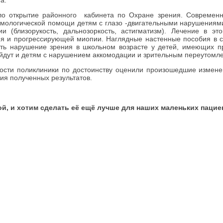
а.
 открытие районного кабинета по Охране зрения. Современн
мологической помощи детям с глазо -двигательными нарушениями,
 (близорукость, дальнозоркость, астигматизм). Лечение в эт
зия и прогрессирующей миопии. Наглядные настенные пособия в 
ить нарушение зрения в школьном возрасте у детей, имеющих 
ойдут и детям с нарушением аккомодации и зрительным переутомл
 гости поликлиники по достоинству оценили произошедшие из
ия полученных результатов.
, и хотим сделать её ещё лучше для наших маленьких пациен