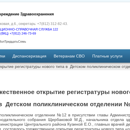
чреждение Здравоохранения
ховая, д.6., секретарь: +7(812) 312-82-43.
ЦИОННО-СПРАВОЧНАЯ СЛУЖБА 122
Ц) +7(812) 246-73-69
рПолТридцатьСемь
тки
Диспансеризация
Ветеранам СВО
Платные услуги
ткрытие регистратуры нового типа в Детском поликлиническом от
жественное открытие регистратуры новог
в Детском поликлиническом отделении 
 поликлиническом отделении №12 в присутствии главы Админист
нодательного собрания Щербаковой М.Д., начальника отдела з
инистрации Центрального района Кузиной Е.О., главных врачей де
 состоялось торжественное открытие регистратуры нового типа «о