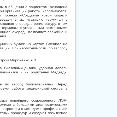
пом в общении с пациентом, оснащена
при организации работы используются
о проекта «Создание новой модели
введен в эксплуатацию терминал с
здавая очередь в регистратуру, в том
ен терминал с указанными возможными
онная очередь позволяет спокойно и
ния.
цинских бумажных картах. Специально
тации. При необходимости, по запросу
атром Мироненко А.В.
а. Сказочный дизайн, удобная мебель
пациентов и их родителей Медведь,
ы по забору биоматериала». Перед
 время работы медицинской сестры в
овки новейшего современного ЛОР-
режиме с большими диагностическими
 возрасте и с методами профилактики
ятных процедур и создают позитивное