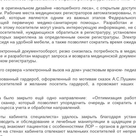
а в оригинальном дизайне «волшебного леса», с открытым досту
. Рабочие места медицинских регистраторов автоматизированы, 
гий, которые являются одним из важных этапов Федеральног
ающей первичную медико-санитарную помощь». Разработан и 
 этому посетители могут узнать интересующую информацию, не со
посетителей, нуждающихся обратиться в регистратуру, установл
торых закреплена за определенным окном регистратуры. Электр
сидя на удобной мебели, а также позволяет сократить время ожида
ектронный документооборот, резко снизилась потребность в меди
е и разработан маршрут запроса и возврата медицинской докумен
иком регистратуры.
о сервера «электронный вызов на дом» участковым врачом- педи
ированный гардероб, оформленный по мотивам сказок А.С.Пушкин
сетителей и желание посетить гардероб, а провожает наших 
а было закрыто ещё одно направление: «Оптимизация работ
сканер, который позволяет упорядочить очередь и сократить
роцесса учета и обработки направлений.
ты кабинета специалиста» удалось закрыть благодаря устан
роводить и обследование и лечебные манипуляции в щадящем 
д знакомит пациентов с особенностями ЛОР – органов в детском
и на стенах кабинета отвлекают маленьких посетителей от непри