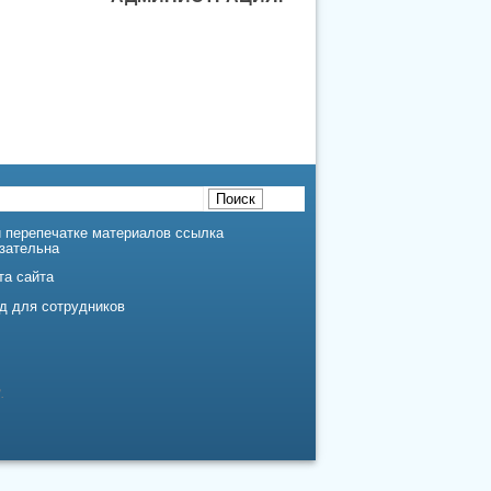
 перепечатке материалов ссылка
зательна
та сайта
д для сотрудников
.