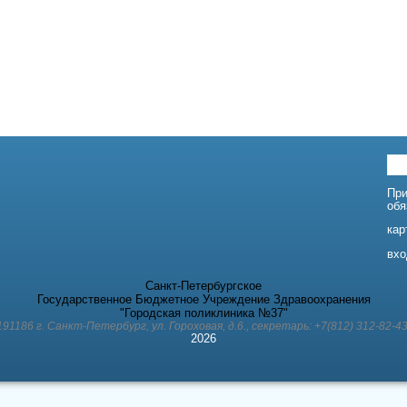
При
обя
кар
вхо
Санкт-Петербургское
Государственное Бюджетное Учреждение Здравоохранения
"Городская поликлиника №37"
191186 г. Санкт-Петербург, ул. Гороховая, д.6., секретарь: +7(812) 312-82-43
2026